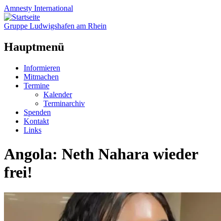
Amnesty
International
Gruppe Ludwigshafen am Rhein
Hauptmenü
Zum
Informieren
Inhalt
Mitmachen
springen
Termine
Kalender
Terminarchiv
Spenden
Kontakt
Links
Angola: Neth Nahara wieder
frei!