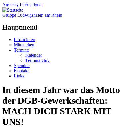
Amnesty
International
Gruppe Ludwigshafen am Rhein
Hauptmenü
Zum
Informieren
Inhalt
Mitmachen
springen
Termine
Kalender
Terminarchiv
Spenden
Kontakt
Links
In diesem Jahr war das Motto
der DGB-Gewerkschaften:
MACH DICH STARK MIT
UNS!